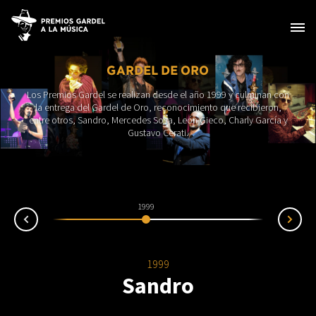
GARDEL DE ORO
Los Premios Gardel se realizan desde el año 1999 y culminan con
la entrega del Gardel de Oro, reconocimiento que recibieron,
entre otros, Sandro, Mercedes Sosa, León Gieco, Charly García y
Gustavo Cerati.
1999
2000
Ne
rev
1999
Sandro